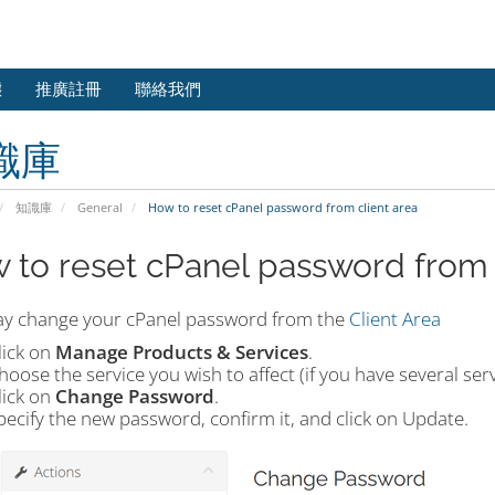
態
推廣註冊
聯絡我們
識庫
知識庫
General
How to reset cPanel password from client area
 to reset cPanel password from 
y change your cPanel password from the
Client Area
lick on
Manage Products & Services
.
hoose the service you wish to affect (if you have several serv
lick on
Change Password
.
pecify the new password, confirm it, and click on Update.