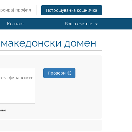
Креирај профил
Потрошувачка кошничка
Контакт
Ваша сметка
н македонски домен
Провери
вање