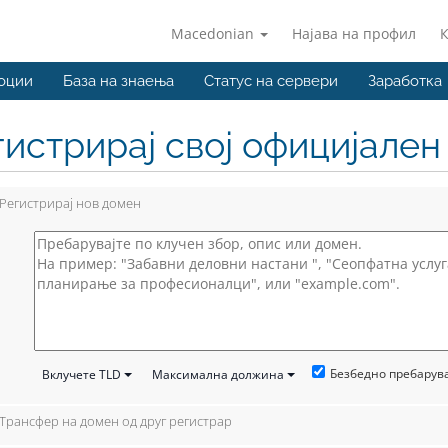
Macedonian
Најава на профил
оции
База на знаења
Статус на сервери
Заработка
гистрирај свој официјале
Регистрирај нов домен
Безбедно пребару
Вклучете TLD
Максимална должина
Трансфер на домен од друг регистрар