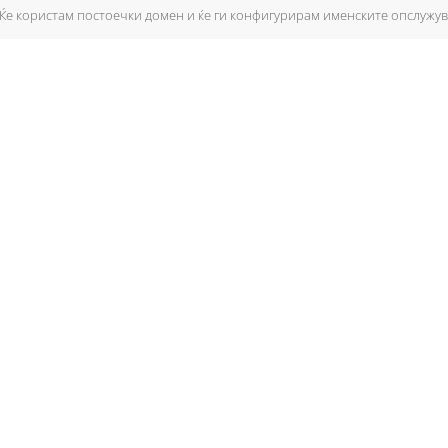
Ќе користам постоечки домен и ќе ги конфигурирам именските опслужу